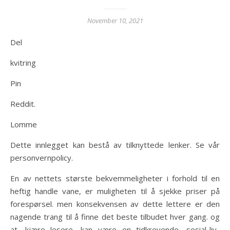
November 10, 2021
Del
kvitring
Pin
Reddit.
Lomme
Dette innlegget kan bestå av tilknyttede lenker. Se vår
personvernpolicy.
En av nettets største bekvemmeligheter i forhold til en
heftig handle vane, er muligheten til å sjekke priser på
forespørsel. men konsekvensen av dette lettere er den
nagende trang til å finne det beste tilbudet hver gang. og
at, kjære lesere, kan være en tidkrevende, sosial-liv-