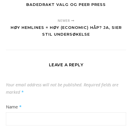
BADEDRAKT VALG OG PEER PRESS
NEWER
HØY HEMLINES = HØY (ECONOMIC) HÅP? JA, SIER
STIL UNDERSØKELSE
LEAVE A REPLY
Your email address will not be published.
Required fields are
marked
*
Name
*