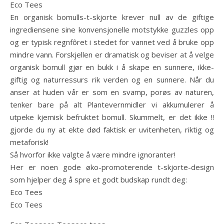
Eco Tees
En organisk bomulls-t-skjorte krever null av de giftige
ingrediensene sine konvensjonelle motstykke guzzles opp
og er typisk regnfôret i stedet for vannet ved å bruke opp
mindre vann. Forskjellen er dramatisk og beviser at å velge
organisk bomull gjør en bukk i å skape en sunnere, ikke-
giftig og naturressurs rik verden og en sunnere. Når du
anser at huden vår er som en svamp, porøs av naturen,
tenker bare på alt Plantevernmidler vi akkumulerer å
utpeke kjemisk befruktet bomull. Skummelt, er det ikke !!
gjorde du ny at ekte død faktisk er uvitenheten, riktig og
metaforisk!
Så hvorfor ikke valgte å være mindre ignoranter!
Her er noen gode øko-promoterende t-skjorte-design
som hjelper deg å spre et godt budskap rundt deg:
Eco Tees
Eco Tees