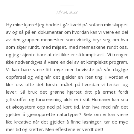
July 24, 2022
Hy mine kjære! Jeg bodde i går kveld på sofaen min slappet
av og så på en dokumentar om hvordan kan vi være en del
av den gruppen mennesker som virkelig bryr seg om hva
som skjer rundt, med miljøet, med menneskene rundt oss,
og jeg skjønte bare at det ikke er så komplisert . Vi trenger
ikke nødvendigvis å være en del av et komplekst program.
Vi kan bare være litt mye mer bevisste på vår daglige
oppførsel og valg når det gjelder en liten ting. Hvordan vi
kler oss ofte det første målet på hvordan vi tenker og
lever. Så bruk det grønne hjertet ditt på ermet fordi
giftstoffer og forurensning aldri er i stil. Humaner kan snu
et økosystem opp ned på kort tid. Men hva med når det
gjelder å gjenopprette naturtyper? Selv om vi kan være
like kreative når det gjelder å finne løsninger, tar de mye
mer tid og krefter. Men effektene er verdt det!