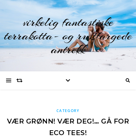
virkelig fantastiske
terrakotta- og rustfargede
antrekk
CATEGORY
VÆR GRØNN! VÆR DEG!… GÅ FOR
ECO TEES!