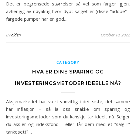
Det er begrensede størrelser så vel som farger igjen,
avhengig av nøyaktig hvor dypt salget er (disse “adobe” -
fargede pumper har en god…
By
alden
October 18, 2022
CATEGORY
HVA ER DINE SPARING OG
INVESTERINGSMETODER IDEELLE NÅ?
Aksjemarkedet har vært vanvittig i det siste, det samme
har inflasjon – så la oss snakke om sparing og
investeringsmetoder som du kanskje tar ideelt nå. Selger
du aksjer og indeksfond – eller får dem med et “salg !!”
tankesett?…