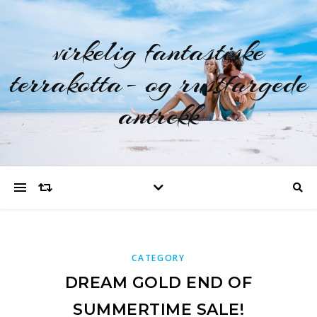
virkelig fantastiske
terrakotta- og rustfargede
antrekk
CATEGORY
DREAM GOLD END OF
SUMMERTIME SALE!