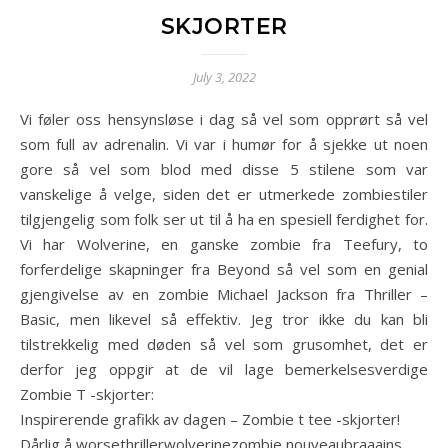
SKJORTER
July 3, 2022
Vi føler oss hensynsløse i dag så vel som opprørt så vel
som full av adrenalin. Vi var i humør for å sjekke ut noen
gore så vel som blod med disse 5 stilene som var
vanskelige å velge, siden det er utmerkede zombiestiler
tilgjengelig som folk ser ut til å ha en spesiell ferdighet for.
Vi har Wolverine, en ganske zombie fra Teefury, to
forferdelige skapninger fra Beyond så vel som en genial
gjengivelse av en zombie Michael Jackson fra Thriller –
Basic, men likevel så effektiv. Jeg tror ikke du kan bli
tilstrekkelig med døden så vel som grusomhet, det er
derfor jeg oppgir at de vil lage bemerkelsesverdige
Zombie T -skjorter:
Inspirerende grafikk av dagen – Zombie t tee -skjorter!
Dårlig å worsethrillerwolverinezombie nouveaubraaains