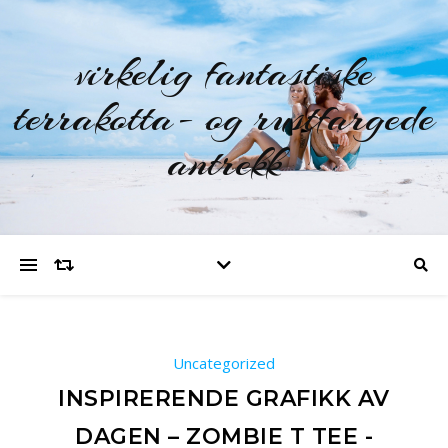
virkelig fantastiske
terrakotta- og rustfargede
antrekk
Uncategorized
INSPIRERENDE GRAFIKK AV
DAGEN – ZOMBIE T TEE -